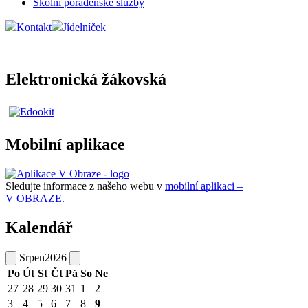
Školní poradenské služby
Kontakt
Jídelníček
Elektronická žákovská
Mobilní aplikace
Sledujte informace z našeho webu v
mobilní aplikaci –
V OBRAZE.
Kalendář
Srpen
2026
Po
Út
St
Čt
Pá
So
Ne
27
28
29
30
31
1
2
3
4
5
6
7
8
9