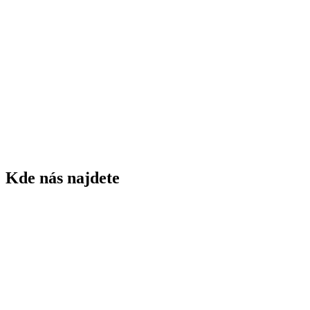
1843
rok založení ZŠ
75
žáků ZŠ
5
tříd ZŠ
60
dětí MŠ
3
tříd MŠ
Kde nás najdete