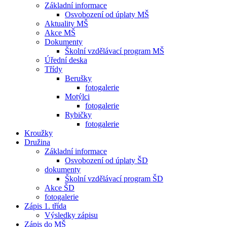
Základní informace
Osvobození od úplaty MŠ
Aktuality MŠ
Akce MŠ
Dokumenty
Školní vzdělávací program MŠ
Úřední deska
Třídy
Berušky
fotogalerie
Motýlci
fotogalerie
Rybičky
fotogalerie
Kroužky
Družina
Základní informace
Osvobození od úplaty ŠD
dokumenty
Školní vzdělávací program ŠD
Akce ŠD
fotogalerie
Zápis 1. třída
Výsledky zápisu
Zápis do MŠ