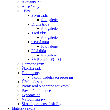
Aktuality ZŠ
Akce školy
Třídy
První třída
fotogalerie
Druhá třída
fotogalerie
Třetí třída
fotogalerie
Čtvrtá třída
fotogalerie
Pátá třída
fotogalerie
ŠVP 2025 - FOTO
Harmonogram
Školská rada
Dokumenty
Školní vzdělávací program
Úřední deska
Prohlášení o ochraně soukromí
Povinné informace
E-podatelna
Výroční zprávy
Školní poradenské služby
Mateřská škola