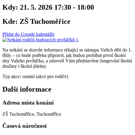
Kdy:
21. 5. 2026 17:30 - 18:00
Kde:
ZŠ Tuchoměřice
Přidat do Google kalendáře
Na setkání se dozvíte informace týkající se nástupu Vašich dětí do 1.
třídy – co bude potřeba připravit, jak budou probíhat první školní
dny Vašeho prvňáčka, a zároveň Vám představíme fungování školní
družiny i školní jídelny.
Typ akce: ostatní (akce pro rodiče)
Další informace
Adresa místa konání
ZŠ Tuchoměřice, Tuchoměřice
Časová náročnost