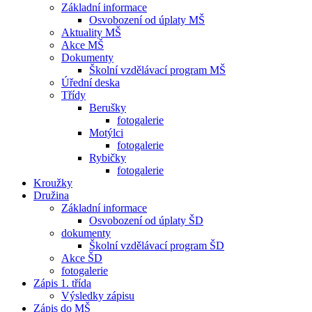
Základní informace
Osvobození od úplaty MŠ
Aktuality MŠ
Akce MŠ
Dokumenty
Školní vzdělávací program MŠ
Úřední deska
Třídy
Berušky
fotogalerie
Motýlci
fotogalerie
Rybičky
fotogalerie
Kroužky
Družina
Základní informace
Osvobození od úplaty ŠD
dokumenty
Školní vzdělávací program ŠD
Akce ŠD
fotogalerie
Zápis 1. třída
Výsledky zápisu
Zápis do MŠ