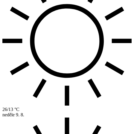
26/13 °C
neděle
9. 8.