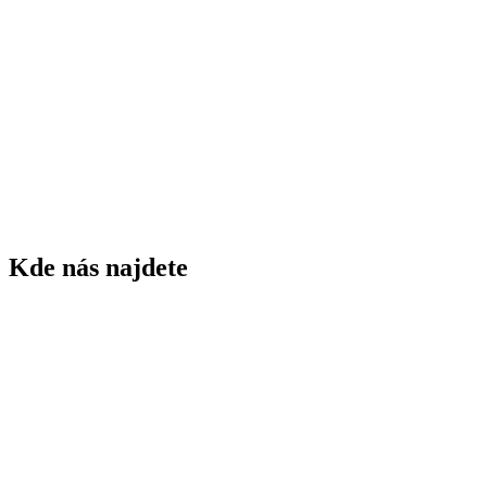
1843
rok založení ZŠ
75
žáků ZŠ
5
tříd ZŠ
60
dětí MŠ
3
tříd MŠ
Kde nás najdete