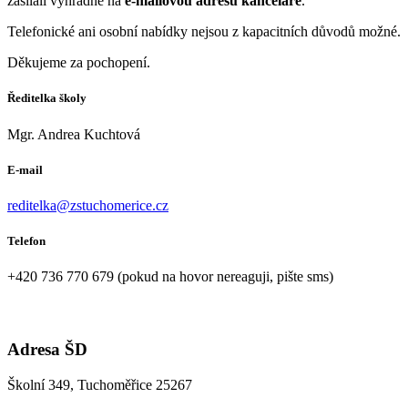
zasílali výhradně na
e-mailovou adresu kanceláře
.
Telefonické ani osobní nabídky nejsou z kapacitních důvodů možné.
Děkujeme za pochopení.
Ředitelka školy
Mgr. Andrea Kuchtová
E-mail
reditelka@zstuchomerice.cz
Telefon
+420 736 770 679 (pokud na hovor nereaguji, pište sms)
Adresa ŠD
Školní 349, Tuchoměřice 25267