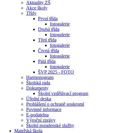
Aktuality ZŠ
Akce školy
Třídy
První třída
fotogalerie
Druhá třída
fotogalerie
Třetí třída
fotogalerie
Čtvrtá třída
fotogalerie
Pátá třída
fotogalerie
ŠVP 2025 - FOTO
Harmonogram
Školská rada
Dokumenty
Školní vzdělávací program
Úřední deska
Prohlášení o ochraně soukromí
Povinné informace
E-podatelna
Výroční zprávy
Školní poradenské služby
Mateřská škola