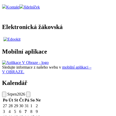
Kontakt
Jídelníček
Elektronická žákovská
Mobilní aplikace
Sledujte informace z našeho webu v
mobilní aplikaci –
V OBRAZE.
Kalendář
Srpen
2026
Po
Út
St
Čt
Pá
So
Ne
27
28
29
30
31
1
2
3
4
5
6
7
8
9