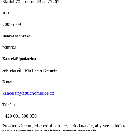
Školní 70, Tuchoměřice 25267
IČO
70995109
Datová schránka
tkimtk2
Kancelář /podatelna
sekretariát - Michaela Demeter
E-mail
kancelar@zstuchomerice.cz
Telefon
+420 601 508 950
Prosíme všechny obchodní partnery a dodavatele, aby své nabídky