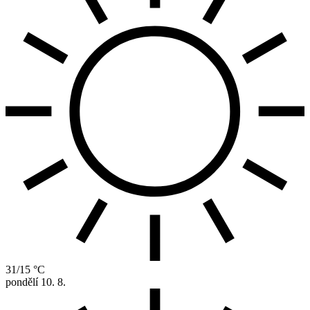
31/15 °C
pondělí
10. 8.