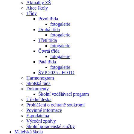
Aktuality ZŠ
Akce školy
Třídy
První třída
fotogalerie
Druhá třída
fotogalerie
Třetí třída
fotogalerie
Čtvrtá třída
fotogalerie
Pátá třída
fotogalerie
ŠVP 2025 - FOTO
Harmonogram
Školská rada
Dokumenty
Školní vzdělávací program
Úřední deska
Prohlášení o ochraně soukromí
Povinné informace
E-podatelna
Výroční zprávy
Školní poradenské služby
Mateřská škola