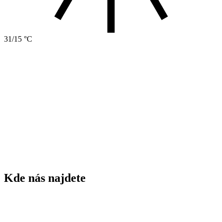
31/15 °C
1843
rok založení ZŠ
75
žáků ZŠ
5
tříd ZŠ
60
dětí MŠ
3
tříd MŠ
Kde nás najdete