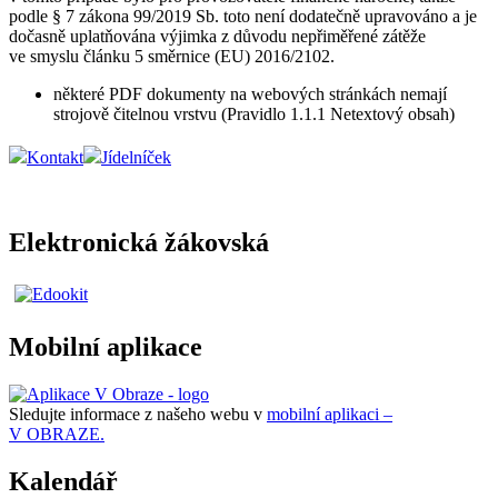
podle § 7 zákona 99/2019 Sb. toto není dodatečně upravováno a je
dočasně uplatňována výjimka z důvodu nepřiměřené zátěže
ve smyslu článku 5 směrnice (EU) 2016/2102.
některé PDF dokumenty na webových stránkách nemají
strojově čitelnou vrstvu (Pravidlo 1.1.1 Netextový obsah)
Kontakt
Jídelníček
Elektronická žákovská
Mobilní aplikace
Sledujte informace z našeho webu v
mobilní aplikaci –
V OBRAZE.
Kalendář