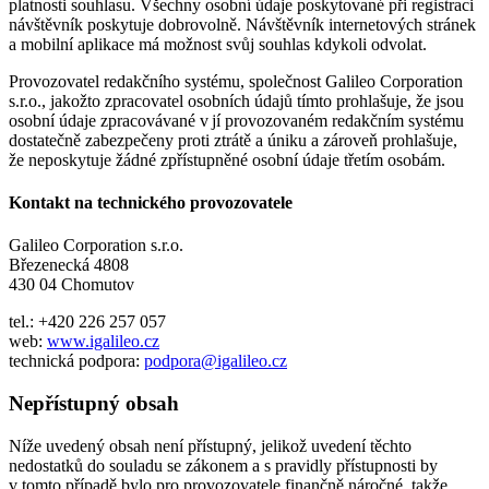
platnosti souhlasu. Všechny osobní údaje poskytované při registraci
návštěvník poskytuje dobrovolně. Návštěvník internetových stránek
a mobilní aplikace má možnost svůj souhlas kdykoli odvolat.
Provozovatel redakčního systému, společnost Galileo Corporation
s.r.o., jakožto zpracovatel osobních údajů tímto prohlašuje, že jsou
osobní údaje zpracovávané v jí provozovaném redakčním systému
dostatečně zabezpečeny proti ztrátě a úniku a zároveň prohlašuje,
že neposkytuje žádné zpřístupněné osobní údaje třetím osobám.
Kontakt na technického provozovatele
Galileo Corporation s.r.o.
Březenecká 4808
430 04 Chomutov
tel.: +420 226 257 057
web:
www.igalileo.cz
technická podpora:
podpora@igalileo.cz
Nepřístupný obsah
Níže uvedený obsah není přístupný, jelikož uvedení těchto
nedostatků do souladu se zákonem a s pravidly přístupnosti by
v tomto případě bylo pro provozovatele finančně náročné, takže