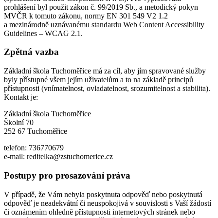
prohlášení byl použit zákon č. 99/2019 Sb., a metodický pokyn
MVČR k tomuto zákonu, normy EN 301 549 V2 1.2
a mezinárodně uznávanému standardu Web Content Accessibility
Guidelines – WCAG 2.1.
Zpětná vazba
Základní škola Tuchoměřice má za cíl, aby jím spravované služby
byly přístupné všem jejím uživatelům a to na základě principů
přístupnosti (vnímatelnost, ovladatelnost, srozumitelnost a stabilita).
Kontakt je:
Základní škola Tuchoměřice
Školní 70
252 67 Tuchoměřice
telefon: 736770679
e-mail: reditelka@zstuchomerice.cz
Postupy pro prosazování práva
V případě, že Vám nebyla poskytnuta odpověď nebo poskytnutá
odpověď je neadekvátní či neuspokojivá v souvislosti s Vaší žádostí
či oznámením ohledně přístupnosti internetových stránek nebo