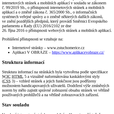
internetových stránek a mobilních aplikací v souladu se zákonem
č. 99/2019 Sb., o přístupnosti internetových stránek a mobilních
aplikací a o změně zákona č. 365/2000 Sb., o informačních
systémech veřejné správy a o změně některých dalších zákonů,
ve znění pozdějších předpisů, který provádí Směrnici Evropského
parlamentu a Rady (EU) 2016/2102 ze dne
26. října 2016 o přístupnosti webových stránek a mobilních aplikací.
Prohlášení přístupnosti se vztahuje na:
Internetové stránky – www.zstuchomerice.cz
Aplikaci V OBRAZE –
https://www.aplikacevobraze.cz/
Struktura informací
Struktura informací na stránkách byla vytvořena podle specifikace
W3C
HTML
5 a vizuálně naformátována kaskádovými styly
(
CSS
3) – vzhled stránek a jejich funkčnost jsou podřízeny
možnostem handicapovaných uživatelů. Dodržení výše zmíněných
norem by mělo zajistit správné zobrazení obsahu stránek ve většině
používaných prohlížečů a na většině zobrazovacích zařízení.
Stav souladu