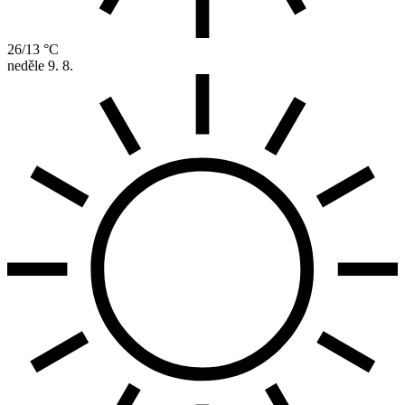
26/13 °C
neděle
9. 8.