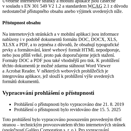
Uvedené internetové stránky a mobilní aplikace jsou částečně
v souladu s EN 301 549 V2 1.2 a standardem
WCAG
2.1 z důvodu
nedostatečně přístupného obsahu anebo výjimek uvedených níže.
Přístupnost obsahu
Na internetových stránkách a v mobilní aplikaci jsou informace
nabízeny i v podobě dokumentů formátu DOC, DOCX, XLS,
XLSX a PDF, a to zejména z důvodů, že obsahují typografické
prvky a formátování, které webový formát HTML nepodporuje,
nebo jsou příliš velké, proto pak doporučujeme jejich stažení.
Formáty DOC a PDF jsou také vhodnější pro tisk. K prohlížení
těchto dokumentů je možné zdarma stáhnout Word Viewer
a Acrobat Reader. V některých webových prohlížečích je
integrována aplikace, jež slouží k prohlížení výše uvedených
formátů dokumentů.
Vypracování prohlášení o přístupnosti
Prohlášení o přístupnosti bylo vypracováno dne 21. 8. 2019
Prohlášení o přístupnosti bylo revidováno dne 15. 5. 2025
Toto prohlášení bylo vypracováno posouzením provedeným třetí
stranou – technickým provozovatelem těchto internetových stránek
(společností Galileo Corporation s. r. o.). Pro vypracování