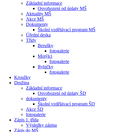
Základní informace
Osvobození od úplaty MŠ
Aktuality MŠ
Akce MŠ
Dokumenty
Školní vzdělávací program MŠ
Úřední deska
Třídy
Berušky
fotogalerie
Motýlci
fotogalerie
Rybičky
fotogalerie
Kroužky
Družina
Základní informace
Osvobození od úplaty ŠD
dokumenty
Školní vzdělávací program ŠD
Akce ŠD
fotogalerie
Zápis 1. třída
Výsledky zápisu
Zápis do MŠ