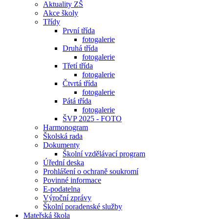
Aktuality ZŠ
Akce školy
Třídy
První třída
fotogalerie
Druhá třída
fotogalerie
Třetí třída
fotogalerie
Čtvrtá třída
fotogalerie
Pátá třída
fotogalerie
ŠVP 2025 - FOTO
Harmonogram
Školská rada
Dokumenty
Školní vzdělávací program
Úřední deska
Prohlášení o ochraně soukromí
Povinné informace
E-podatelna
Výroční zprávy
Školní poradenské služby
Mateřská škola