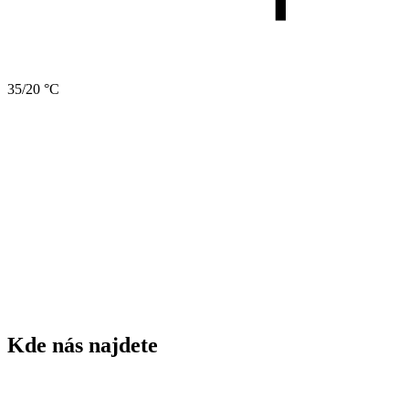
35/20 °C
1843
rok založení ZŠ
75
žáků ZŠ
5
tříd ZŠ
60
dětí MŠ
3
tříd MŠ
Kde nás najdete