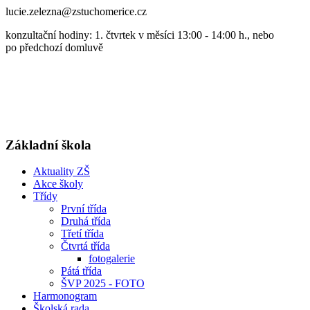
lucie.zelezna@zstuchomerice.cz
konzultační hodiny: 1. čtvrtek v měsíci 13:00 - 14:00 h., nebo
po předchozí domluvě
Základní škola
Aktuality ZŠ
Akce školy
Třídy
První třída
Druhá třída
Třetí třída
Čtvrtá třída
fotogalerie
Pátá třída
ŠVP 2025 - FOTO
Harmonogram
Školská rada