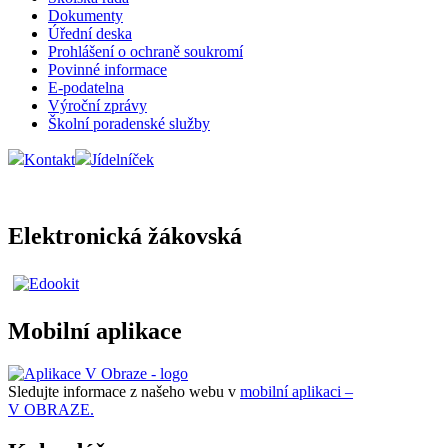
Dokumenty
Úřední deska
Prohlášení o ochraně soukromí
Povinné informace
E-podatelna
Výroční zprávy
Školní poradenské služby
Kontakt
Jídelníček
Elektronická žákovská
Mobilní aplikace
Sledujte informace z našeho webu v
mobilní aplikaci –
V OBRAZE.