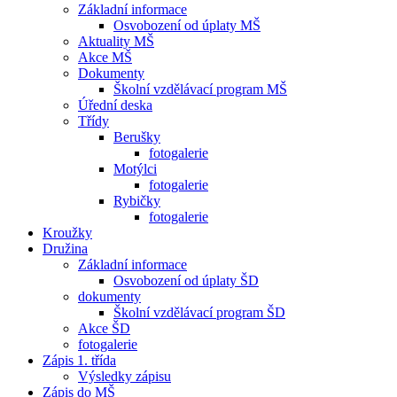
Základní informace
Osvobození od úplaty MŠ
Aktuality MŠ
Akce MŠ
Dokumenty
Školní vzdělávací program MŠ
Úřední deska
Třídy
Berušky
fotogalerie
Motýlci
fotogalerie
Rybičky
fotogalerie
Kroužky
Družina
Základní informace
Osvobození od úplaty ŠD
dokumenty
Školní vzdělávací program ŠD
Akce ŠD
fotogalerie
Zápis 1. třída
Výsledky zápisu
Zápis do MŠ