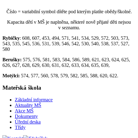
Číslo = variabilní symbol dítěte pod kterým platíte obědy/školné.
Kapacita dětí v MŠ je naplněna, některé nově přijaté děti nejsou
v seznamu.
Rybičky
: 608, 607, 453, 494, 571, 541, 534, 529, 572, 503, 573,
543, 535, 545, 536, 531, 539, 546, 542, 530, 540, 538, 537, 527,
580
Berušky:
575, 576, 581, 583, 584, 586, 589, 621, 623, 624, 625,
626, 627, 628, 629, 630, 631, 632, 633, 634, 635, 639,
Motýlci:
574, 577, 560, 578, 579, 582, 585, 588, 620, 622.
Mateřská škola
Základní informace
Aktuality MŠ
Akce MŠ
Dokumenty
Úřední deska
Třídy