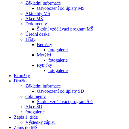
Základní informace
Osvobození od úplaty MŠ
Aktuality MŠ
Akce MŠ
Dokumenty
Školní vzdělávací program MŠ
Úřední deska
Třídy
Berušky
fotogalerie
Motýlci
fotogalerie
Rybičky
fotogalerie
Kroužky
Družina
Základní informace
Osvobození od úplaty ŠD
dokumenty
Školní vzdělávací program ŠD
Akce ŠD
fotogalerie
Zápis 1. třída
Výsledky zápisu
Zápis do MŠ