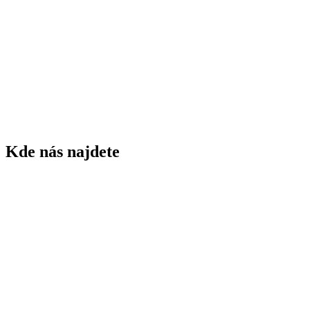
1843
rok založení ZŠ
75
žáků ZŠ
5
tříd ZŠ
60
dětí MŠ
3
tříd MŠ
Kde nás najdete