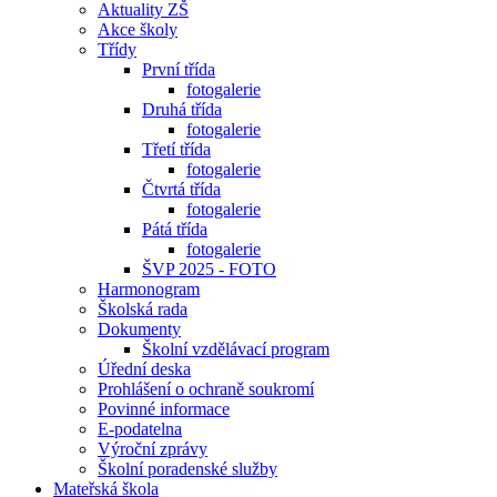
Aktuality ZŠ
Akce školy
Třídy
První třída
fotogalerie
Druhá třída
fotogalerie
Třetí třída
fotogalerie
Čtvrtá třída
fotogalerie
Pátá třída
fotogalerie
ŠVP 2025 - FOTO
Harmonogram
Školská rada
Dokumenty
Školní vzdělávací program
Úřední deska
Prohlášení o ochraně soukromí
Povinné informace
E-podatelna
Výroční zprávy
Školní poradenské služby
Mateřská škola