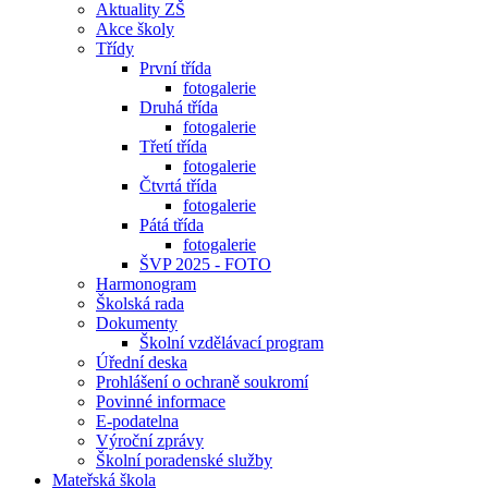
Aktuality ZŠ
Akce školy
Třídy
První třída
fotogalerie
Druhá třída
fotogalerie
Třetí třída
fotogalerie
Čtvrtá třída
fotogalerie
Pátá třída
fotogalerie
ŠVP 2025 - FOTO
Harmonogram
Školská rada
Dokumenty
Školní vzdělávací program
Úřední deska
Prohlášení o ochraně soukromí
Povinné informace
E-podatelna
Výroční zprávy
Školní poradenské služby
Mateřská škola