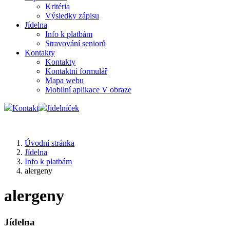
Kritéria
Výsledky zápisu
Jídelna
Info k platbám
Stravování seniorů
Kontakty
Kontakty
Kontaktní formulář
Mapa webu
Mobilní aplikace V obraze
Kontakt
Jídelníček
Úvodní stránka
Jídelna
Info k platbám
alergeny
alergeny
Jídelna