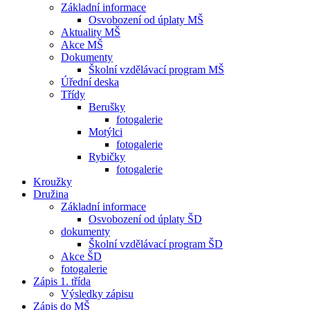
Základní informace
Osvobození od úplaty MŠ
Aktuality MŠ
Akce MŠ
Dokumenty
Školní vzdělávací program MŠ
Úřední deska
Třídy
Berušky
fotogalerie
Motýlci
fotogalerie
Rybičky
fotogalerie
Kroužky
Družina
Základní informace
Osvobození od úplaty ŠD
dokumenty
Školní vzdělávací program ŠD
Akce ŠD
fotogalerie
Zápis 1. třída
Výsledky zápisu
Zápis do MŠ