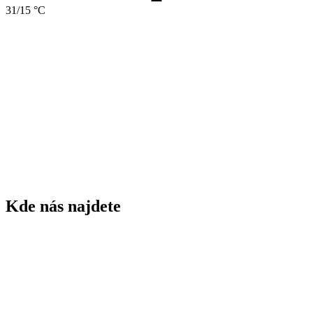
31/15 °C
1843
rok založení ZŠ
75
žáků ZŠ
5
tříd ZŠ
60
dětí MŠ
3
tříd MŠ
Kde nás najdete